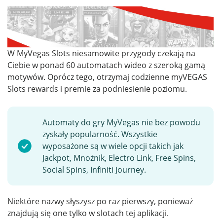
W MyVegas Slots niesamowite przygody czekają na
Ciebie w ponad 60 automatach wideo z szeroką gamą
motywów. Oprócz tego, otrzymaj codzienne myVEGAS
Slots rewards i premie za podniesienie poziomu.
Automaty do gry MyVegas nie bez powodu
zyskały popularność. Wszystkie
wyposażone są w wiele opcji takich jak
Jackpot, Mnożnik, Electro Link, Free Spins,
Social Spins, Infiniti Journey.
Niektóre nazwy słyszysz po raz pierwszy, ponieważ
znajdują się one tylko w slotach tej aplikacji.