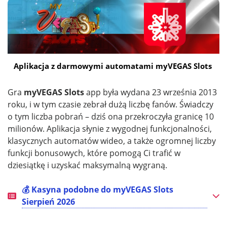
Aplikacja z darmowymi automatami myVEGAS Slots
Gra
myVEGAS Slots
app była wydana 23 września 2013
roku, i w tym czasie zebrał dużą liczbę fanów. Świadczy
o tym liczba pobrań – dziś ona przekroczyła granicę 10
milionów. Aplikacja słynie z wygodnej funkcjonalności,
klasycznych automatów wideo, a także ogromnej liczby
funkcji bonusowych, które pomogą Ci trafić w
dziesiątkę i uzyskać maksymalną wygraną.
💰 Kasyna podobne do myVEGAS Slots
Sierpień 2026