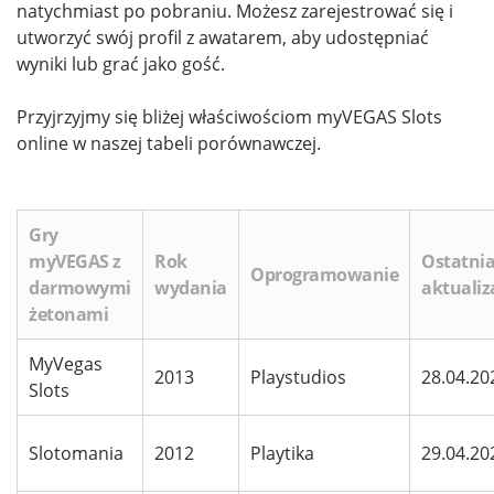
natychmiast po pobraniu. Możesz zarejestrować się i
utworzyć swój profil z awatarem, aby udostępniać
wyniki lub grać jako gość.
Przyjrzyjmy się bliżej właściwościom myVEGAS Slots
online w naszej tabeli porównawczej.
Gry
myVEGAS z
Rok
Ostatni
Oprogramowanie
darmowymi
wydania
aktualiz
żetonami
MyVegas
2013
Playstudios
28.04.20
Slots
Slotomania
2012
Playtika
29.04.20