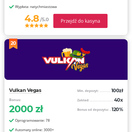
Wypłata: natychmiastowa
4.8
/5.0
Przejdź do kasyna
20
Vulkan Vegas
100zł
Min. depozyt:
Bonus:
40x
Zakład:
2000 zł
120%
Bonus od depozytu:
Oprogramowanie: 78
Automaty online: 3000+