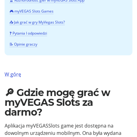
🏆 Różnorodność gier w myVEGAS Slots App
🎮 myVEGAS Slots Games
📥 Jak grać w gry MyVegas Slots?
❓ Pytania I odpowiedzi
📝 Opinie graczy
W górę
Gdzie mogę grać w
myVEGAS Slots za
darmo?
Aplikacja myVEGASSlots game jest dostępna na
dowolnym urządzeniu mobilnym. Ona była wydana