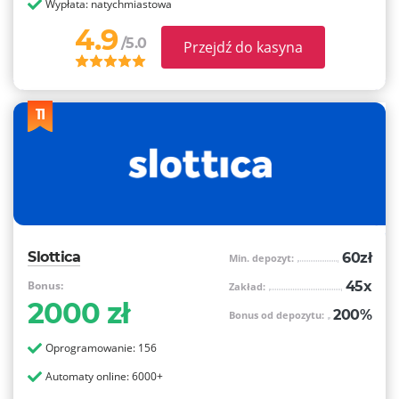
Wypłata: natychmiastowa
4.9
/5.0
Przejdź do kasyna
11
Slottica
60zł
Min. depozyt:
Bonus:
45x
Zakład:
2000 zł
200%
Bonus od depozytu:
Oprogramowanie: 156
Automaty online: 6000+