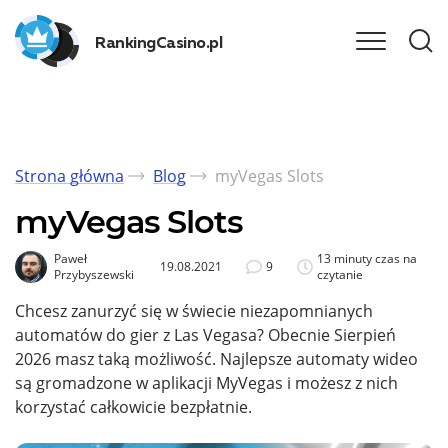
RankingСasino.pl
Strona główna
Blog
myVegas Slots
myVegas Slots
Paweł
13 minuty czas na
19.08.2021
9
Przybyszewski
czytanie
Chcesz zanurzyć się w świecie niezapomnianych
automatów do gier z Las Vegasa? Obecnie Sierpień
2026 masz taką możliwość. Najlepsze automaty wideo
są gromadzone w aplikacji MyVegas i możesz z nich
korzystać całkowicie bezpłatnie.