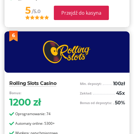
5
/5.0
Przejdź do kasyna
6
Rolling Slots Casino
100zł
Min. depozyt:
Bonus:
45x
Zakład:
1200 zł
50%
Bonus od depozytu:
Oprogramowanie: 74
Automaty online: 5300+
Wypłata: natychmiastowa