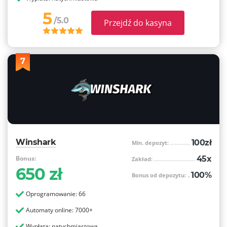
5
/5.0
Przejdź do kasyna
7
Winshark
100zł
Min. depozyt:
Bonus:
45x
Zakład:
650 zł
100%
Bonus od depozytu:
Oprogramowanie: 66
Automaty online: 7000+
Wypłata: natychmiastowa