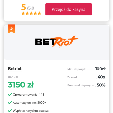
5
/5.0
Przejdź do kasyna
3
Betriot
100zł
Min. depozyt:
Bonus:
40x
Zakład:
3150 zł
50%
Bonus od depozytu:
Oprogramowanie: 113
Automaty online: 8000+
Wypłata: natychmiastowa