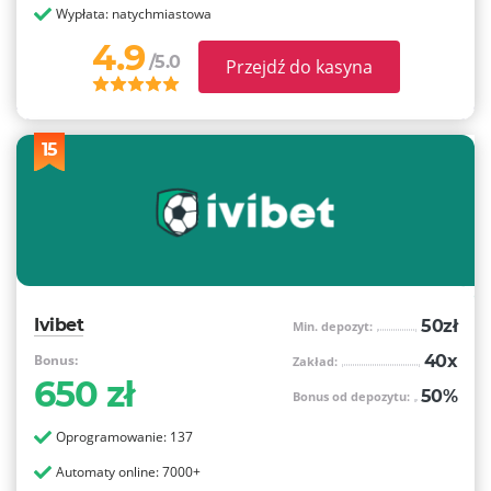
Wypłata: natychmiastowa
4.9
/5.0
Przejdź do kasyna
15
Ivibet
50zł
Min. depozyt:
Bonus:
40x
Zakład:
650 zł
50%
Bonus od depozytu:
Oprogramowanie: 137
Automaty online: 7000+