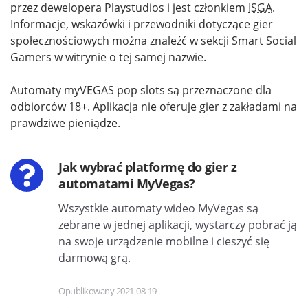
przez dewelopera Playstudios i jest członkiem
ISGA
.
Informacje, wskazówki i przewodniki dotyczące gier
społecznościowych można znaleźć w sekcji Smart Social
Gamers w witrynie o tej samej nazwie.
Automaty myVEGAS pop slots są przeznaczone dla
odbiorców 18+. Aplikacja nie oferuje gier z zakładami na
prawdziwe pieniądze.
Jak wybrać platformę do gier z
automatami MyVegas?
Wszystkie automaty wideo MyVegas są
zebrane w jednej aplikacji, wystarczy pobrać ją
na swoje urządzenie mobilne i cieszyć się
darmową grą.
Opublikowany 2021-08-19