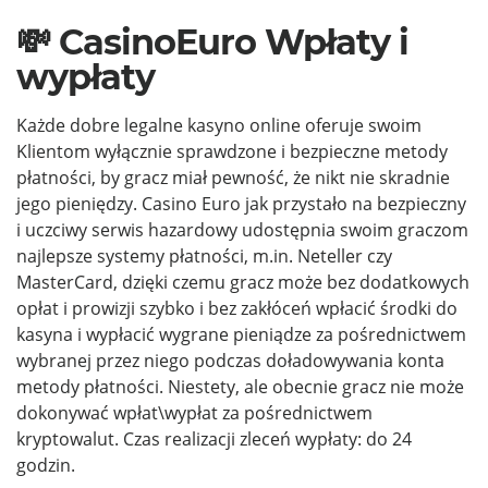
CasinoEuro Wpłaty i
wypłaty
Każde dobre legalne kasyno online oferuje swoim
Klientom wyłącznie sprawdzone i bezpieczne metody
płatności, by gracz miał pewność, że nikt nie skradnie
jego pieniędzy. Casino Euro jak przystało na bezpieczny
i uczciwy serwis hazardowy udostępnia swoim graczom
najlepsze systemy płatności, m.in. Neteller czy
MasterCard, dzięki czemu gracz może bez dodatkowych
opłat i prowizji szybko i bez zakłóceń wpłacić środki do
kasyna i wypłacić wygrane pieniądze za pośrednictwem
wybranej przez niego podczas doładowywania konta
metody płatności. Niestety, ale obecnie gracz nie może
dokonywać wpłat\wypłat za pośrednictwem
kryptowalut. Czas realizacji zleceń wypłaty: do 24
godzin.