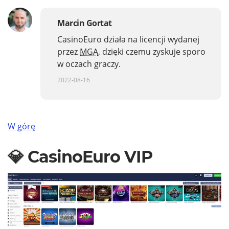
Marcin Gortat
CasinoEuro działa na licencji wydanej
przez
MGA
, dzięki czemu zyskuje sporo
w oczach graczy.
2022-08-16
W górę
CasinoEuro VIP