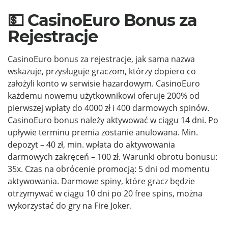
CasinoEuro Bonus za
Rejestracje
CasinoEuro bonus za rejestracje, jak sama nazwa
wskazuje, przysługuje graczom, którzy dopiero co
założyli konto w serwisie hazardowym. CasinoEuro
każdemu nowemu użytkownikowi oferuje 200% od
pierwszej wpłaty do 4000 zł i 400 darmowych spinów.
CasinoEuro bonus należy aktywować w ciągu 14 dni. Po
upływie terminu premia zostanie anulowana. Min.
depozyt – 40 zł, min. wpłata do aktywowania
darmowych zakręceń – 100 zł. Warunki obrotu bonusu:
35x. Czas na obrócenie promocją: 5 dni od momentu
aktywowania. Darmowe spiny, które gracz będzie
otrzymywać w ciągu 10 dni po 20 free spins, można
wykorzystać do gry na Fire Joker.