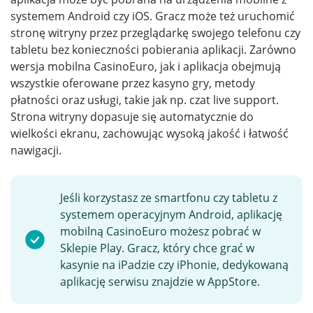
systemem Android czy iOS. Gracz może też uruchomić
stronę witryny przez przeglądarkę swojego telefonu czy
tabletu bez konieczności pobierania aplikacji. Zarówno
wersja mobilna CasinoEuro, jak i aplikacja obejmują
wszystkie oferowane przez kasyno gry, metody
płatności oraz usługi, takie jak np. czat live support.
Strona witryny dopasuje się automatycznie do
wielkości ekranu, zachowując wysoką jakość i łatwość
nawigacji.
Jeśli korzystasz ze smartfonu czy tabletu z
systemem operacyjnym Android, aplikację
mobilną CasinoEuro możesz pobrać w
Sklepie Play. Gracz, który chce grać w
kasynie na iPadzie czy iPhonie, dedykowaną
aplikację serwisu znajdzie w AppStore.