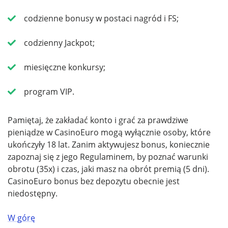
codzienne bonusy w postaci nagród i FS;
codzienny Jackpot;
miesięczne konkursy;
program VIP.
Pamiętaj, że zakładać konto i grać za prawdziwe
pieniądze w CasinoEuro mogą wyłącznie osoby, które
ukończyły 18 lat. Zanim aktywujesz bonus, koniecznie
zapoznaj się z jego Regulaminem, by poznać warunki
obrotu (35x) i czas, jaki masz na obrót premią (5 dni).
CasinoEuro bonus bez depozytu obecnie jest
niedostępny.
W górę