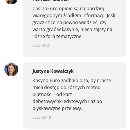
CasinoEuro opinie są najbardziej
wiarygodnym źródłem informacji. Jeśli
gracz chce na pewno wiedzieć, czy
warto grać w kasynie, niech zajrzy na
różne fora tematyczne.
2022-08-21
Justyna Kowalczyk
Kasyno Euro zadbało o to, by gracze
mieli dostęp do różnych metod
płatności - od kart
debetowychkredytowych i aż po
błyskawiczne przelewy.
2022-08-19