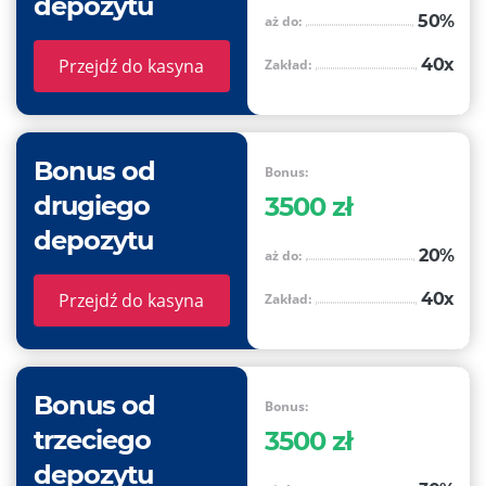
depozytu
50%
aż do:
Przejdź do kasyna
40x
Zakład:
Bonus od
Bonus:
drugiego
3500 zł
depozytu
20%
aż do:
Przejdź do kasyna
40x
Zakład:
Bonus od
Bonus:
trzeciego
3500 zł
depozytu