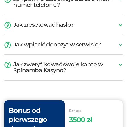
numer telefonu?
Jak zresetować hasło?
Jak wpłacić depozyt w serwisie?
Jak zweryfikować swoje konto w
Spinamba Kasyno?
Bonus od
Bonus:
pierwszego
3500 zł