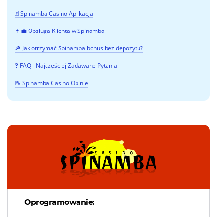
🃏 Spinamba Casino Aplikacja
👨‍💼 Obsługa Klienta w Spinamba
🔎 Jak otrzymać Spinamba bonus bez depozytu?
❓ FAQ - Najczęściej Zadawane Pytania
📝 Spinamba Casino Opinie
Oprogramowanie: