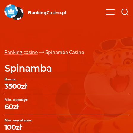
RankingСasino.pl
Ranking casino
Spinamba Casino
Spinamba
Bonus:
3500zł
Min. depozyt:
60zł
Min. wycofanie:
100zł