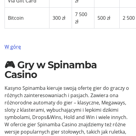
Via Gift Card
zł
7 500
Bitcoin
300 zł
500 zł
2 500 
zł
W górę
Gry w Spinamba
Casino
Kasyno Spinamba kieruje swoją ofertę gier do graczy o
różnych zainteresowaniach i pasjach. Zawiera ona
różnorodne automaty do gier – klasyczne, Megaways,
sloty z klasterami, wybuchającymi i lepkimi dzikimi
symbolami, Drops&Wins, Hold and Win i wiele innych.
W ofercie gier Spinamba Casino znajdziemy też różne
wersje popularnych gier stołowych, takich jak ruletka,