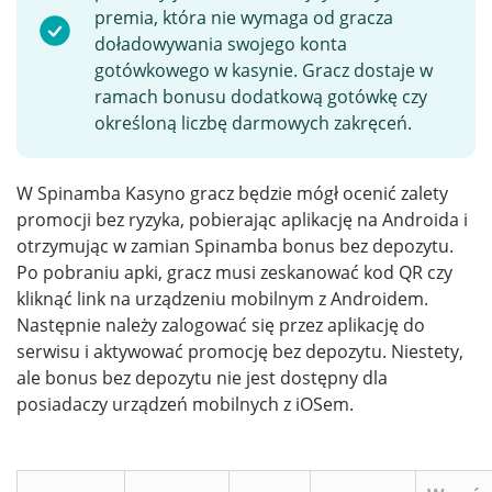
premia, która nie wymaga od gracza
doładowywania swojego konta
gotówkowego w kasynie. Gracz dostaje w
ramach bonusu dodatkową gotówkę czy
określoną liczbę darmowych zakręceń.
W Spinamba Kasyno gracz będzie mógł ocenić zalety
promocji bez ryzyka, pobierając aplikację na Androida i
otrzymując w zamian Spinamba bonus bez depozytu.
Po pobraniu apki, gracz musi zeskanować kod QR czy
kliknąć link na urządzeniu mobilnym z Androidem.
Następnie należy zalogować się przez aplikację do
serwisu i aktywować promocję bez depozytu. Niestety,
ale bonus bez depozytu nie jest dostępny dla
posiadaczy urządzeń mobilnych z iOSem.