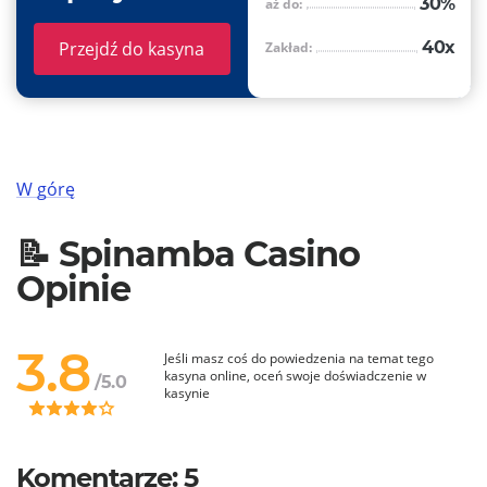
30%
aż do:
Przejdź do kasyna
40x
Zakład:
W górę
Spinamba Casino
Opinie
3.8
Jeśli masz coś do powiedzenia na temat tego
kasyna online, oceń swoje doświadczenie w
/5.0
kasynie
Komentarze: 5