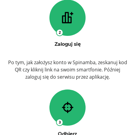
2
Zaloguj się
Po tym, jak założysz konto w Spinamba, zeskanuj kod
QR czy kliknij link na swoim smartfonie. Później
zaloguj się do serwisu przez aplikację.
3
Odbierz