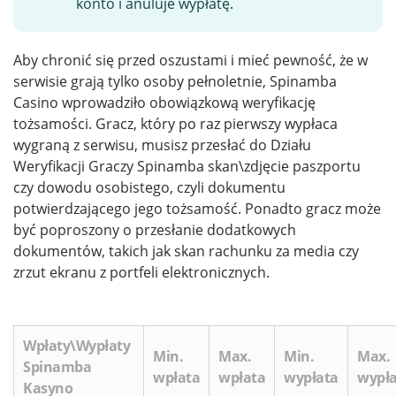
konto i anuluje wypłatę.
Aby chronić się przed oszustami i mieć pewność, że w
serwisie grają tylko osoby pełnoletnie, Spinamba
Casino wprowadziło obowiązkową weryfikację
tożsamości. Gracz, który po raz pierwszy wypłaca
wygraną z serwisu, musisz przesłać do Działu
Weryfikacji Graczy Spinamba skan\zdjęcie paszportu
czy dowodu osobistego, czyli dokumentu
potwierdzającego jego tożsamość. Ponadto gracz może
być poproszony o przesłanie dodatkowych
dokumentów, takich jak skan rachunku za media czy
zrzut ekranu z portfeli elektronicznych.
Wpłaty\Wypłaty
Min.
Max.
Min.
Max.
Spinamba
wpłata
wpłata
wypłata
wypła
Kasyno