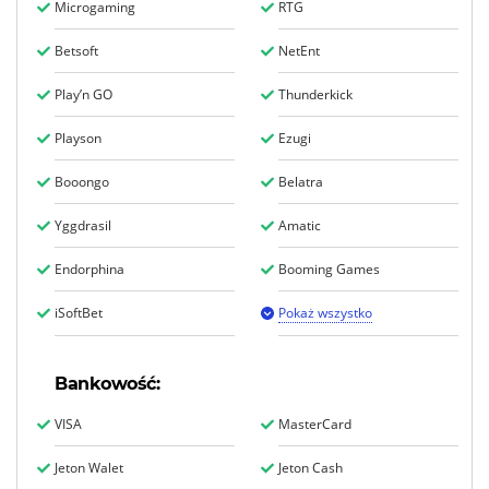
Microgaming
RTG
Betsoft
NetEnt
Play’n GO
Thunderkick
Playson
Ezugi
Booongo
Belatra
Yggdrasil
Amatic
Endorphina
Booming Games
iSoftBet
Bankowość:
VISA
MasterCard
Jeton Walet
Jeton Cash