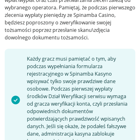
wybranego operatora. Pamiętaj, że podczas pierwszego
zlecenia wypłaty pieniędzy ze Spinamba Casino,
będziesz poproszony o zweryfikowanie swojej
tożsamości poprzez przesłanie skanu\zdjęcia
dowolnego dokumentu tożsamości.
Każdy gracz musi pamiętać o tym, aby
podczas wypełniania formularza
rejestracyjnego w Spinamba Kasyno
wpisywać tylko swoje prawdziwe dane
osobowe. Podczas pierwszej wypłaty
środków Dział Weryfikacji serwisu wymaga
od gracza weryfikacji konta, czyli przesłania
odpowiednich dokumentów
potwierdzających prawdziwość wpisanych
danych. Jeśli się okaże, że podałeś fałszywe
dane, administracja kasyna zablokuje