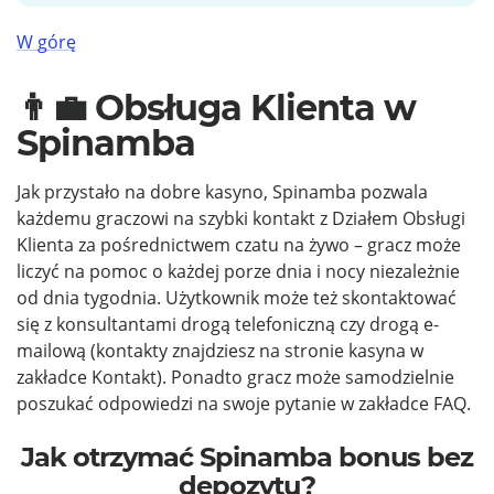
W górę
Obsługa Klienta w
Spinamba
Jak przystało na dobre kasyno, Spinamba pozwala
każdemu graczowi na szybki kontakt z Działem Obsługi
Klienta za pośrednictwem czatu na żywo – gracz może
liczyć na pomoc o każdej porze dnia i nocy niezależnie
od dnia tygodnia. Użytkownik może też skontaktować
się z konsultantami drogą telefoniczną czy drogą e-
mailową (kontakty znajdziesz na stronie kasyna w
zakładce Kontakt). Ponadto gracz może samodzielnie
poszukać odpowiedzi na swoje pytanie w zakładce FAQ.
Jak otrzymać Spinamba bonus bez
depozytu?