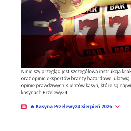
Niniejszy przegląd jest szczegółową instrukcją kr
oraz opinie ekspertów branży hazardowej ułatwią 
opinie prawdziwych Klientów kasyn, które są najw
kasynach Przelewy24.
🔥 Kasyna Przelewy24 Sierpień 2026