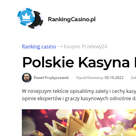
RankingСasino.pl
Ranking casino
Kasyno Przelewy24
Polskie Kasyna
Paweł Przybyszewski
Opublikowany:
05.10.2022
Za
W niniejszym tekście opisaliśmy zalety i cechy ka
opinie ekspertów i graczy kasynowych odnośnie d