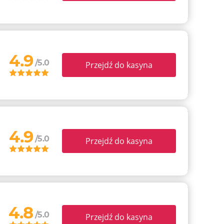
4.9
/5.0
Przejdź do kasyna
4.9
/5.0
Przejdź do kasyna
4.8
/5.0
Przejdź do kasyna