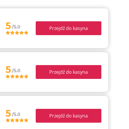
5
/5.0
Przejdź do kasyna
5
/5.0
Przejdź do kasyna
5
/5.0
Przejdź do kasyna