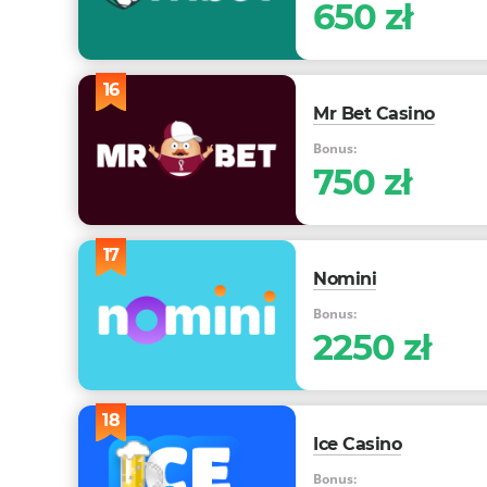
650 zł
16
Mr Bet Casino
Bonus:
750 zł
17
Nomini
Bonus:
2250 zł
18
Ice Casino
Bonus: