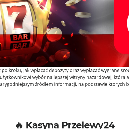
ok po kroku, jak wpłacać depozyty oraz wypłacać wygrane śro
użytkownikowi wybór najlepszej witryny hazardowej, która 
iarygodniejszym źródłem informacji, na podstawie których b
🔥 Kasyna Przelewy24