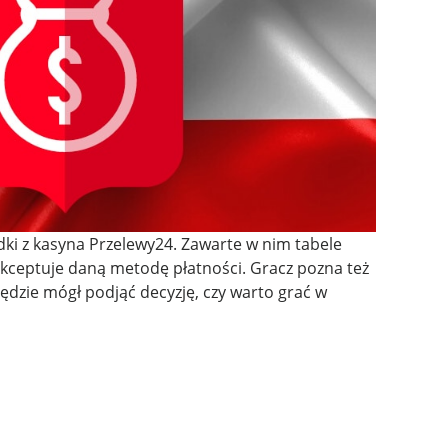
dki z kasyna Przelewy24. Zawarte w nim tabele
akceptuje daną metodę płatności. Gracz pozna też
ędzie mógł podjąć decyzję, czy warto grać w