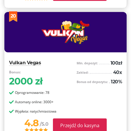
20
Vulkan Vegas
100zł
Min. depozyt:
Bonus:
40x
Zakład:
2000 zł
120%
Bonus od depozytu:
Oprogramowanie: 78
Automaty online: 3000+
Wypłata: natychmiastowa
4.8
/5.0
Przejdź do kasyna