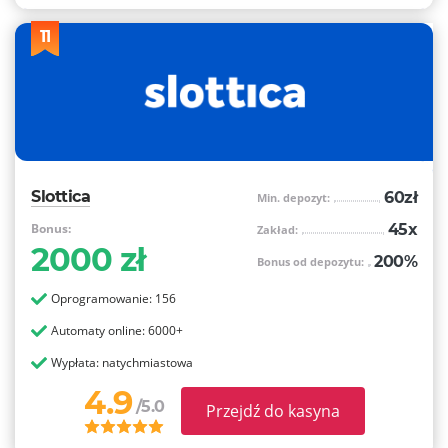
11
Slottica
60zł
Min. depozyt:
Bonus:
45x
Zakład:
2000 zł
200%
Bonus od depozytu:
Oprogramowanie: 156
Automaty online: 6000+
Wypłata: natychmiastowa
4.9
/5.0
Przejdź do kasyna