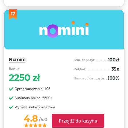
17
Nomini
100zł
Min. depozyt:
Bonus:
35x
Zakład:
2250 zł
100%
Bonus od depozytu:
Oprogramowanie: 106
Automaty online: 5600+
Wypłata: natychmiastowa
4.8
/5.0
Przejdź do kasyna