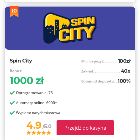
10
Spin City
100zł
Min. depozyt:
Bonus:
40x
Zakład:
1000 zł
100%
Bonus od depozytu:
Oprogramowanie: 73
Automaty online: 6000+
Wypłata: natychmiastowa
4.9
/5.0
Przejdź do kasyna