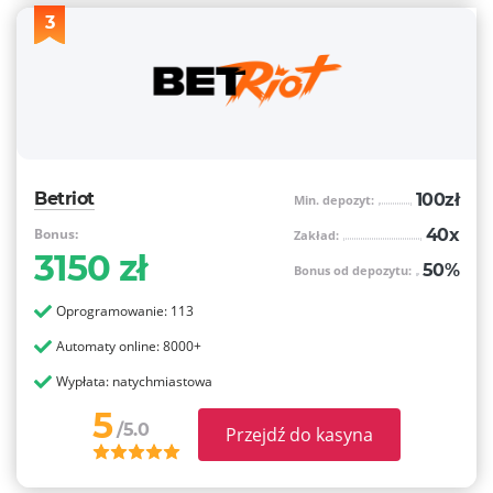
3
Betriot
100zł
Min. depozyt:
Bonus:
40x
Zakład:
3150 zł
50%
Bonus od depozytu:
Oprogramowanie: 113
Automaty online: 8000+
Wypłata: natychmiastowa
5
/5.0
Przejdź do kasyna