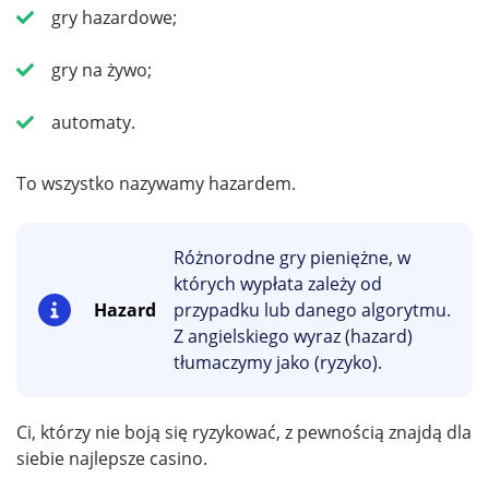
gry hazardowe;
gry na żywo;
automaty.
To wszystko nazywamy hazardem.
Różnorodne gry pieniężne, w
których wypłata zależy od
Hazard
przypadku lub danego algorytmu.
Z angielskiego wyraz (hazard)
tłumaczymy jako (ryzyko).
Ci, którzy nie boją się ryzykować, z pewnością znajdą dla
siebie najlepsze casino.