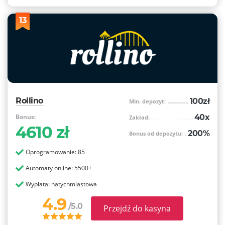
13
Rollino
100zł
Min. depozyt:
Bonus:
40x
Zakład:
4610 zł
200%
Bonus od depozytu:
Oprogramowanie: 85
Automaty online: 5500+
Wypłata: natychmiastowa
4.9
/5.0
Przejdź do kasyna