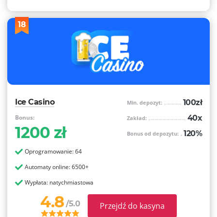
18
Ice Casino
100zł
Min. depozyt:
Bonus:
40x
Zakład:
1200 zł
120%
Bonus od depozytu:
Oprogramowanie: 64
Automaty online: 6500+
Wypłata: natychmiastowa
4.8
/5.0
Przejdź do kasyna