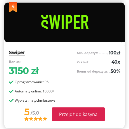
4
Swiper
100zł
Min. depozyt:
Bonus:
40x
Zakład:
3150 zł
50%
Bonus od depozytu:
Oprogramowanie: 96
Automaty online: 10000+
Wypłata: natychmiastowa
5
/5.0
Przejdź do kasyna