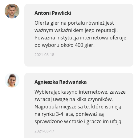
Antoni Pawlicki
Oferta gier na portalu również jest
ważnym wskaźnikiem jego reputacji.
Poważna instytucja internetowa oferuje
do wyboru około 400 gier.
2021-08-18
Agnieszka Radwańska
Wybierając kasyno internetowe, zawsze
zwracaj uwagę na kilka czynników.
Najpopularniejsze są te, które istnieją
na rynku 3-4 lata, ponieważ są
sprawdzone w czasie i gracze im ufają.
2021-08-17