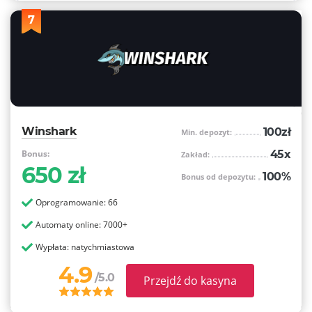
7
Winshark
100zł
Min. depozyt:
Bonus:
45x
Zakład:
650 zł
100%
Bonus od depozytu:
Oprogramowanie: 66
Automaty online: 7000+
Wypłata: natychmiastowa
4.9
/5.0
Przejdź do kasyna