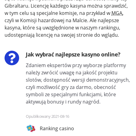
Gibraltaru. Licencję każdego kasyna można sprawdzić,
w tym celu są specjalne komisje, na przykład w
MGA
,
czyli w Komisji hazardowej na Malcie. Ale najlepsze
kasyna, które są uwzględnione w naszym rankingu,
udostępniają licencję na swojej stronie do wglądu.
Jak wybrać najlepsze kasyno online?
Zdaniem ekspertów przy wyborze platformy
należy zwrócić uwagę na jakość projektu
slotów, dostępność wersji demonstracyjnych,
czyli możliwość gry za darmo, obecność
symboli ze specjalnymi funkcjami, które
aktywują bonusy i rundy nagród.
Opublikowany 2021-08-16
Ranking casino