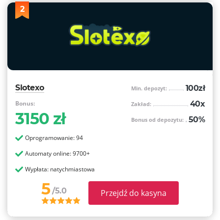
2
Slotexo
100zł
Min. depozyt:
Bonus:
40x
Zakład:
3150 zł
50%
Bonus od depozytu:
Oprogramowanie: 94
Automaty online: 9700+
Wypłata: natychmiastowa
5
/5.0
Przejdź do kasyna