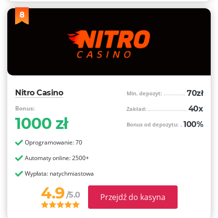
8
Nitro Casino
70zł
Min. depozyt:
Bonus:
40x
Zakład:
1000 zł
100%
Bonus od depozytu:
Oprogramowanie: 70
Automaty online: 2500+
Wypłata: natychmiastowa
4.9
/5.0
Przejdź do kasyna