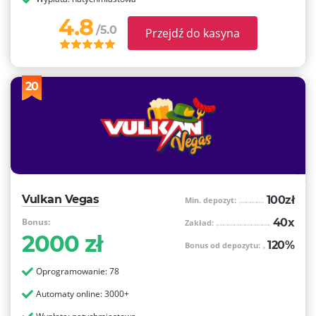
4.8
/5.0
Przejdź do kasyna
20
Vulkan Vegas
100zł
Min. depozyt:
Bonus:
40x
Zakład:
2000 zł
120%
Bonus od depozytu:
Oprogramowanie: 78
Automaty online: 3000+