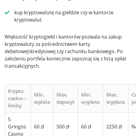
kup kryptowalutę na giełdzie czy w kantorze
kryptowalut.
Większość kryptogiełd i kantorów pozwala na zakup
kryptowaluty za pośrednictwem karty
debetowej\kredytowej czy rachunku bankowego. Po
założeniu portfela koniecznie zapoznaj się z listą opłat
transakcyjnych.
Krypto
Min.
Max.
Min.
Max.
C
casino –
wpłata
depozyt
wypłata
wypłata
p
limity
5
Gringos
60 zł
500 zł
60 zł
2250 zł
N
Casino