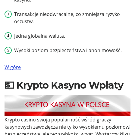
Transakcje nieodwracalne, co zmniejsza ryzyko
oszustw.
Jedna globalna waluta.
Wysoki poziom bezpieczeństwa i anonimowość.
W górę
Krypto Kasyno Wpłaty
Krypto casino swoją popularność wśród graczy
kasynowych zawdzięcza nie tylko wysokiemu poziomowi
bezpieczeństwa, ale też szybkości wpłat. Wystarczy kilku