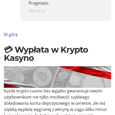
Pragmatic.
2022-10-10
W górę
Wypłata w Krypto
Kasyno
Każde krypto casino bez wyjątku gwarantuje swoim
użytkownikom nie tylko możliwość szybkiego
doładowania konta depozytowego w serwisie, ale też
szybką wypłatę wygranej z witryny w ciągu kilku minut