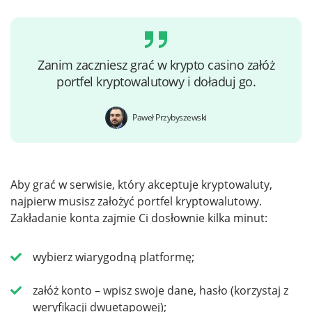
Zanim zaczniesz grać w krypto casino załóż
portfel kryptowalutowy i doładuj go.
Paweł Przybyszewski
Aby grać w serwisie, który akceptuje kryptowaluty,
najpierw musisz założyć portfel kryptowalutowy.
Zakładanie konta zajmie Ci dosłownie kilka minut:
wybierz wiarygodną platformę;
załóż konto – wpisz swoje dane, hasło (korzystaj z
weryfikacji dwuetapowej);