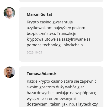
Marcin Gortat
Krypto casino gwarantuje
użytkownikom najwyższy poziom
bezpieczeństwa. Transakcje
kryptowalutowe są zaszyfrowane za
pomocą technologii blockchain.
2022-10-05
Tomasz Adamek
Każde krypto casino stara się zapewnić
swoim graczom duży wybór gier
hazardowych, stawiając na współpracę
wyłącznie z renomowanymi
dostawcami, takimi jak. np. Playtech czy