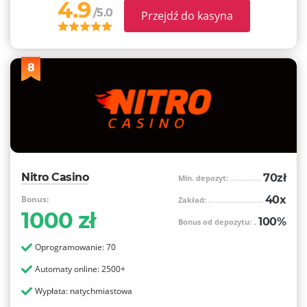
4.9
/5.0
Przejdź do kasyna
8
Nitro Casino
70zł
Min. depozyt:
Bonus:
40x
Zakład:
1000 zł
100%
Bonus od depozytu:
Oprogramowanie: 70
Automaty online: 2500+
Wypłata: natychmiastowa