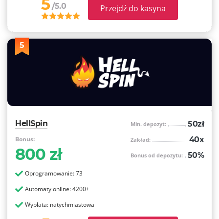
5
/5.0
Przejdź do kasyna
5
HellSpin
50zł
Min. depozyt:
Bonus:
40x
Zakład:
800 zł
50%
Bonus od depozytu:
Oprogramowanie: 73
Automaty online: 4200+
Wypłata: natychmiastowa