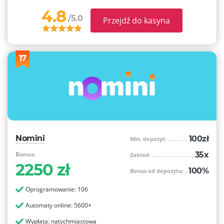
4.8
/5.0
Przejdź do kasyna
17
Nomini
100zł
Min. depozyt:
Bonus:
35x
Zakład:
2250 zł
100%
Bonus od depozytu:
Oprogramowanie: 106
Automaty online: 5600+
Wypłata: natychmiastowa