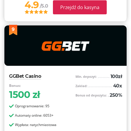
4.9
/5.0
Przejdź do kasyna
9
GGBet Casino
100zł
Min. depozyt:
Bonus:
40x
Zakład:
1500 zł
250%
Bonus od depozytu:
Oprogramowanie: 95
Automaty online: 6053+
Wypłata: natychmiastowa