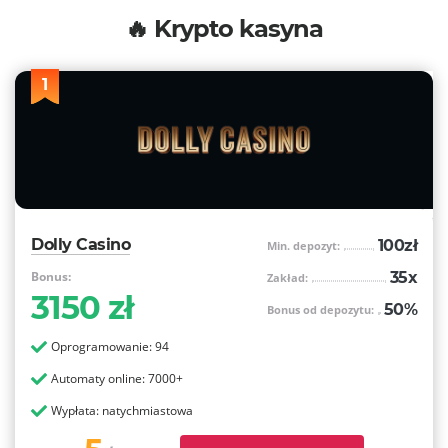
🔥 Krypto kasyna
1
Dolly Casino
100zł
Min. depozyt:
Bonus:
35x
Zakład:
3150 zł
50%
Bonus od depozytu:
Oprogramowanie: 94
Automaty online: 7000+
Wypłata: natychmiastowa