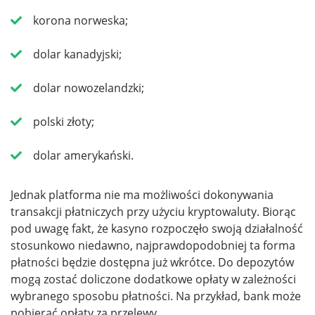
korona norweska;
dolar kanadyjski;
dolar nowozelandzki;
polski złoty;
dolar amerykański.
Jednak platforma nie ma możliwości dokonywania
transakcji płatniczych przy użyciu kryptowaluty. Biorąc
pod uwagę fakt, że kasyno rozpoczęło swoją działalność
stosunkowo niedawno, najprawdopodobniej ta forma
płatności będzie dostępna już wkrótce. Do depozytów
mogą zostać doliczone dodatkowe opłaty w zależności
wybranego sposobu płatności. Na przykład, bank może
pobierać opłaty za przelewy.