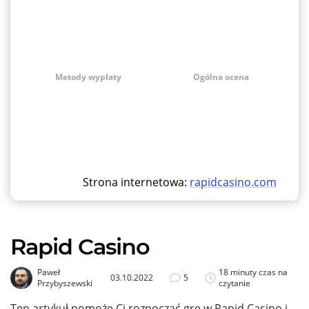
Metody wypłaty
Ogólna ocena
Strona internetowa:
rapidcasino.com
Rapid Casino
Paweł
18 minuty czas na
03.10.2022
5
Przybyszewski
czytanie
Ten artykuł pomoże Ci rozpocząć grę w Rapid Casino i