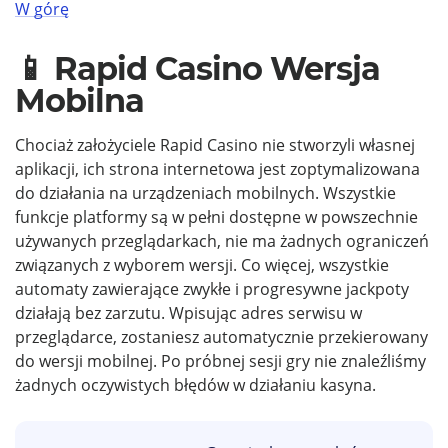
W górę
Rapid Casino Wersja
Mobilna
Chociaż założyciele Rapid Casino nie stworzyli własnej
aplikacji, ich strona internetowa jest zoptymalizowana
do działania na urządzeniach mobilnych. Wszystkie
funkcje platformy są w pełni dostępne w powszechnie
używanych przeglądarkach, nie ma żadnych ograniczeń
związanych z wyborem wersji. Co więcej, wszystkie
automaty zawierające zwykłe i progresywne jackpoty
działają bez zarzutu. Wpisując adres serwisu w
przeglądarce, zostaniesz automatycznie przekierowany
do wersji mobilnej. Po próbnej sesji gry nie znaleźliśmy
żadnych oczywistych błędów w działaniu kasyna.