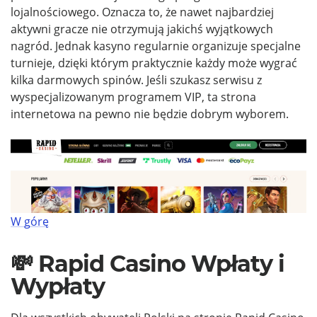
lojalnościowego. Oznacza to, że nawet najbardziej
aktywni gracze nie otrzymują jakichś wyjątkowych
nagród. Jednak kasyno regularnie organizuje specjalne
turnieje, dzięki którym praktycznie każdy może wygrać
kilka darmowych spinów. Jeśli szukasz serwisu z
wyspecjalizowanym programem VIP, ta strona
internetowa na pewno nie będzie dobrym wyborem.
W górę
Rapid Casino Wpłaty i
Wypłaty