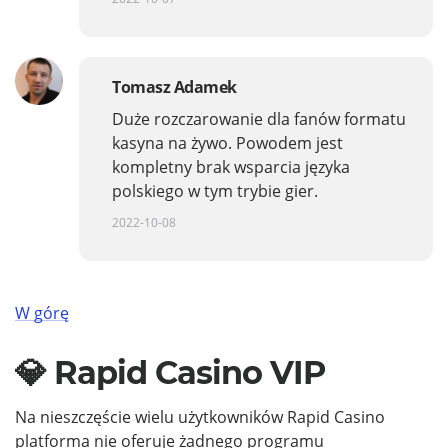
Tomasz Adamek
Duże rozczarowanie dla fanów formatu
kasyna na żywo. Powodem jest
kompletny brak wsparcia języka
polskiego w tym trybie gier.
2022-10-08
W górę
Rapid Casino VIP
Na nieszczęście wielu użytkowników Rapid Casino
platforma nie oferuje żadnego programu