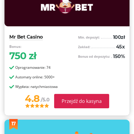
Mr Bet Casino
100zł
Min. depozyt:
Bonus:
45x
Zakład:
750 zł
150%
Bonus od depozytu:
Oprogramowanie: 74
Automaty online: 5000+
Wypłata: natychmiastowa
4.8
/5.0
Przejdź do kasyna
17