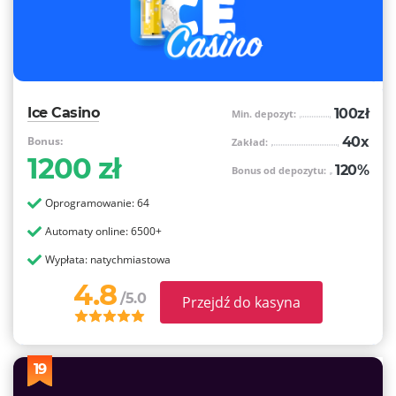
Ice Casino
100zł
Min. depozyt:
Bonus:
40x
Zakład:
1200 zł
120%
Bonus od depozytu:
Oprogramowanie: 64
Automaty online: 6500+
Wypłata: natychmiastowa
4.8
/5.0
Przejdź do kasyna
19