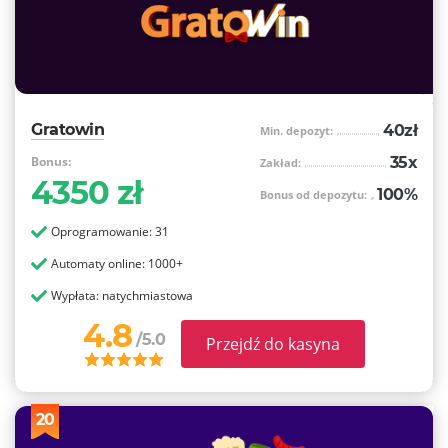
Gratowin
40zł
Min. depozyt:
Bonus:
35x
Zakład:
4350 zł
100%
Bonus od depozytu:
Oprogramowanie: 31
Automaty online: 1000+
Wypłata: natychmiastowa
4.8
/5.0
Przejdź do kasyna
20