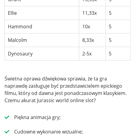
Ellie
11,33x
5
Hammond
10x
5
Malcolm
8,33x
5
Dynosaury
2-5x
5
Świetna oprawa dźwiękowa sprawia, że ta gra
naprawdę zasługuje być przedstawicielem epickiego
filmu, który od dawna jest ponadczasowym klasykiem.
Czemu akurat Jurassic world online slot?
Piękna animacja gry;
Cudowne wykonanie wizualne;