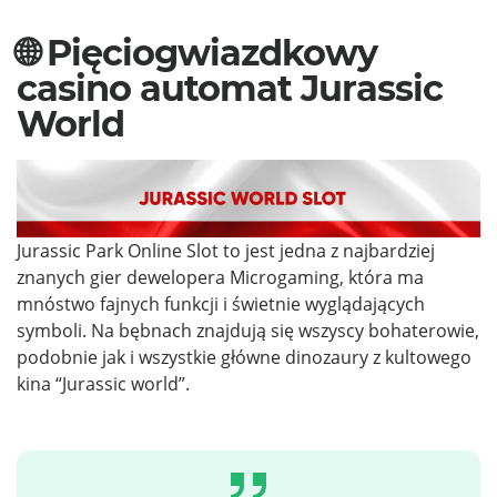
🌐 Pięciogwiazdkowy
casino automat Jurassic
World
Jurassic Park Online Slot to jest jedna z najbardziej
znanych gier dewelopera Microgaming, która ma
mnóstwo fajnych funkcji i świetnie wyglądających
symboli. Na bębnach znajdują się wszyscy bohaterowie,
podobnie jak i wszystkie główne dinozaury z kultowego
kina “Jurassic world”.