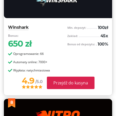
Winshark
100zł
Min. depozyt:
Bonus:
45x
Zakład:
650 zł
100%
Bonus od depozytu:
Oprogramowanie: 66
Automaty online: 7000+
Wypłata: natychmiastowa
4.9
/5.0
Przejdź do kasyna
8