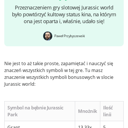
Przeznaczeniem gry slotowej Jurassic world
było powtórzyć kultowy status kina, na którym
ona jest oparta i, właśnie, udało się!
Paweł Przybyszewski
Nie jest to aż takie proste, zapamiętać i nauczyć się
znaczeń wszystkich symboli w tej gre. Tu masz
znaczenie wszystkich symboli bonusowych w slocie
Jurassic world:
Symbol na bębnie Jurassic
Ilość
Mnożnik
Park
linii
Grant
13,33x
5