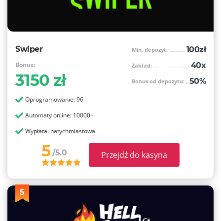
Swiper
100zł
Min. depozyt:
Bonus:
40x
Zakład:
3150 zł
50%
Bonus od depozytu:
Oprogramowanie: 96
Automaty online: 10000+
Wypłata: natychmiastowa
5
/5.0
Przejdź do kasyna
5