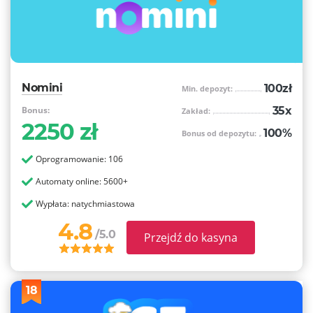
Nomini
100zł
Min. depozyt:
Bonus:
35x
Zakład:
2250 zł
100%
Bonus od depozytu:
Oprogramowanie: 106
Automaty online: 5600+
Wypłata: natychmiastowa
4.8
/5.0
Przejdź do kasyna
18