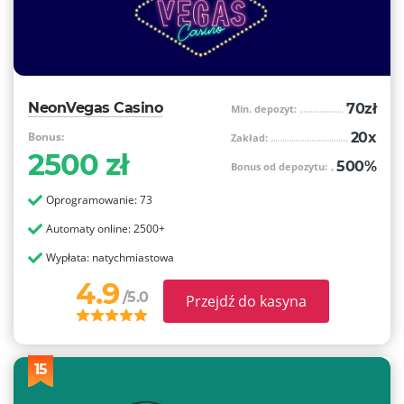
NeonVegas Casino
70zł
Min. depozyt:
Bonus:
20x
Zakład:
2500 zł
500%
Bonus od depozytu:
Oprogramowanie: 73
Automaty online: 2500+
Wypłata: natychmiastowa
4.9
/5.0
Przejdź do kasyna
15