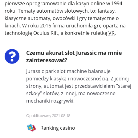
pierwsze oprogramowanie dla kasyn online w 1994
roku. Tematy automatów slotowych, to: fantasy,
klasyczne automaty, owocówki i gry tematyczne o
kinach. W roku 2016 firma uruchomiła grę opartą na
technologię Oculus Rift, a konkretnie ruletkę
VR
.
Czemu akurat slot Jurassic ma mnie
zainteresować?
Jurassic park slot machine balansuje
pomiędzy klasyką i nowoczesnością. Z jednej
strony, automat jest przedstawicielem “starej
szkoły” slotów, z innej, ma nowoczesne
mechaniki rozgrywki.
Opublikowany 2021-08-18
Ranking casino