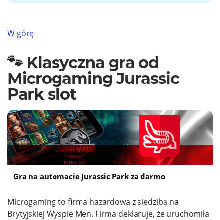
W górę
🐾 Klasyczna gra od
Microgaming Jurassic
Park slot
Gra na automacie Jurassic Park za darmo
Microgaming to firma hazardowa z siedzibą na
Brytyjskiej Wyspie Men. Firma deklaruje, że uruchomiła