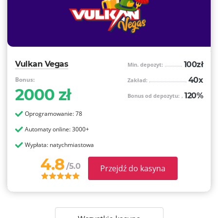
Vulkan Vegas
100zł
Min. depozyt:
Bonus:
40x
Zakład:
2000 zł
120%
Bonus od depozytu:
Oprogramowanie: 78
Automaty online: 3000+
Wypłata: natychmiastowa
4.8
/5.0
Przejdź do kasyna