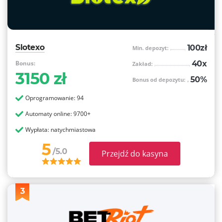
Slotexo
100zł
Min. depozyt:
Bonus:
40x
Zakład:
3150 zł
50%
Bonus od depozytu:
Oprogramowanie: 94
Automaty online: 9700+
Wypłata: natychmiastowa
5
/5.0
Przejdź do kasyna
3