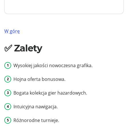
W górę
Zalety
Wysokiej jakości nowoczesna grafika.
Hojna oferta bonusowa.
Bogata kolekcja gier hazardowych.
Intuicyjna nawigacja.
Różnorodne turnieje.