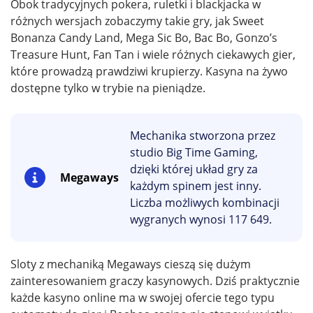
Obok tradycyjnych pokera, ruletki i blackjacka w
różnych wersjach zobaczymy takie gry, jak Sweet
Bonanza Candy Land, Mega Sic Bo, Bac Bo, Gonzo’s
Treasure Hunt, Fan Tan i wiele różnych ciekawych gier,
które prowadzą prawdziwi krupierzy. Kasyna na żywo
dostępne tylko w trybie na pieniądze.
Mechanika stworzona przez
studio Big Time Gaming,
dzięki której układ gry za
Megaways
każdym spinem jest inny.
Liczba możliwych kombinacji
wygranych wynosi 117 649.
Sloty z mechaniką Megaways cieszą się dużym
zainteresowaniem graczy kasynowych. Dziś praktycznie
każde kasyno online ma w swojej ofercie tego typu