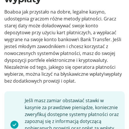
Boaboa jak przystało na dobre, legalne kasyno,
udostępnia graczom różne metody płatności. Gracz
starej daty może doładowywać swoje konto
depozytowe przy użyciu kart płatniczych, a wypłacać
wygrane na swoje konto bankowe\ Bank Transfer. Jeśli
jesteś młodym zawodnikiem i chcesz korzystać z
nowoczesnych systemów płatności, masz do swojej
dyspozycji portfele elektroniczne i kryptowaluty.
Niezależnie od tego, jakiego się operatora płatności
wybierze, można liczyć na błyskawiczne wpłaty\wypłaty
bez dodatkowych prowizji i opłat.
Jeśli masz zamiar obstawiać stawki w
kasynie za prawdziwe pieniądze, koniecznie
zweryfikuj dostępne systemy płatności oraz
zapoznaj się z informacją dotyczącą
pobieranych prowizji oraz opłat za wpłaty