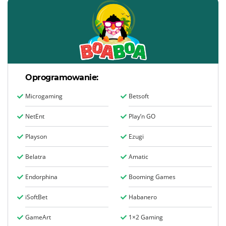
Oprogramowanie:
Microgaming
Betsoft
NetEnt
Play’n GO
Playson
Ezugi
Belatra
Amatic
Endorphina
Booming Games
iSoftBet
Habanero
GameArt
1×2 Gaming