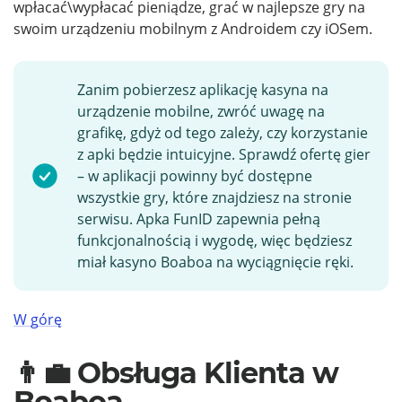
wpłacać\wypłacać pieniądze, grać w najlepsze gry na
swoim urządzeniu mobilnym z Androidem czy iOSem.
Zanim pobierzesz aplikację kasyna na
urządzenie mobilne, zwróć uwagę na
grafikę, gdyż od tego zależy, czy korzystanie
z apki będzie intuicyjne. Sprawdź ofertę gier
– w aplikacji powinny być dostępne
wszystkie gry, które znajdziesz na stronie
serwisu. Apka FunID zapewnia pełną
funkcjonalnością i wygodę, więc będziesz
miał kasyno Boaboa na wyciągnięcie ręki.
W górę
Obsługa Klienta w
Boaboa