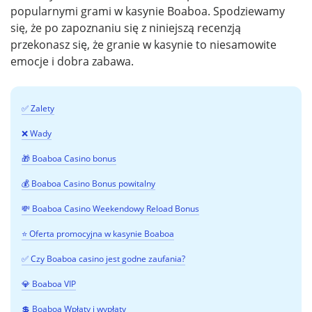
popularnymi grami w kasynie Boaboa. Spodziewamy
się, że po zapoznaniu się z niniejszą recenzją
przekonasz się, że granie w kasynie to niesamowite
emocje i dobra zabawa.
✅ Zalety
❌ Wady
🎁 Boaboa Casino bonus
💰 Boaboa Casino Bonus powitalny
💸 Boaboa Casino Weekendowy Reload Bonus
⭐️ Oferta promocyjna w kasynie Boaboa
✅ Czy Boaboa casino jest godne zaufania?
💎 Boaboa VIP
💲 Boaboa Wpłaty i wypłaty