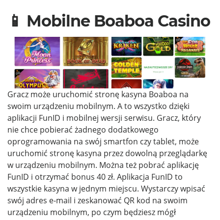
Mobilne Boaboa Casino
Gracz może uruchomić stronę kasyna Boaboa na
swoim urządzeniu mobilnym. A to wszystko dzięki
aplikacji FunID i mobilnej wersji serwisu. Gracz, który
nie chce pobierać żadnego dodatkowego
oprogramowania na swój smartfon czy tablet, może
uruchomić stronę kasyna przez dowolną przeglądarkę
w urządzeniu mobilnym. Można też pobrać aplikację
FunID i otrzymać bonus 40 zł. Aplikacja FunID to
wszystkie kasyna w jednym miejscu. Wystarczy wpisać
swój adres e-mail i zeskanować QR kod na swoim
urządzeniu mobilnym, po czym będziesz mógł