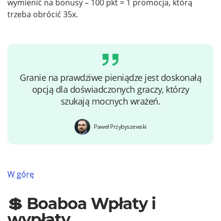
wymienić na bonusy – 100 pkt = 1 promocja, którą
trzeba obrócić 35x.
Granie na prawdziwe pieniądze jest doskonałą
opcją dla doświadczonych graczy, którzy
szukają mocnych wrażeń.
Paweł Przybyszewski
W górę
Boaboa Wpłaty i
wypłaty