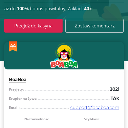
aż do
100%
bonus powitalny, Zakład:
40x
Przejdź do kasyna
Zostaw komentarz
44
BoaBoa
2021
Przyjęty:
TAk
Krupier na żywo:
support@boaboa.com
Email:
Niezawodność
Szybkość