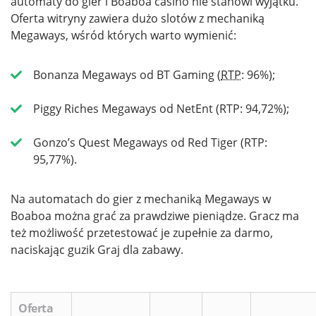
automaty do gier i Boaboa casino nie stanowi wyjątku.
Oferta witryny zawiera dużo slotów z mechaniką
Megaways, wśród których warto wymienić:
Bonanza Megaways od BT Gaming (
RTP
: 96%);
Piggy Riches Megaways od NetEnt (RTP: 94,72%);
Gonzo’s Quest Megaways od Red Tiger (RTP:
95,77%).
Na automatach do gier z mechaniką Megaways w
Boaboa można grać za prawdziwe pieniądze. Gracz ma
też możliwość przetestować je zupełnie za darmo,
naciskając guzik Graj dla zabawy.
Oferta