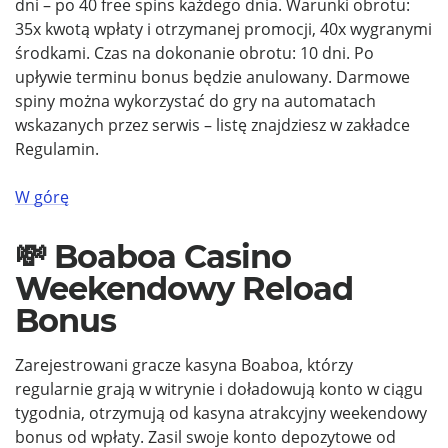
dni – po 40 free spins każdego dnia. Warunki obrotu:
35x kwotą wpłaty i otrzymanej promocji, 40x wygranymi
środkami. Czas na dokonanie obrotu: 10 dni. Po
upływie terminu bonus będzie anulowany. Darmowe
spiny można wykorzystać do gry na automatach
wskazanych przez serwis – listę znajdziesz w zakładce
Regulamin.
W górę
Boaboa Casino
Weekendowy Reload
Bonus
Zarejestrowani gracze kasyna Boaboa, którzy
regularnie grają w witrynie i doładowują konto w ciągu
tygodnia, otrzymują od kasyna atrakcyjny weekendowy
bonus od wpłaty. Zasil swoje konto depozytowe od