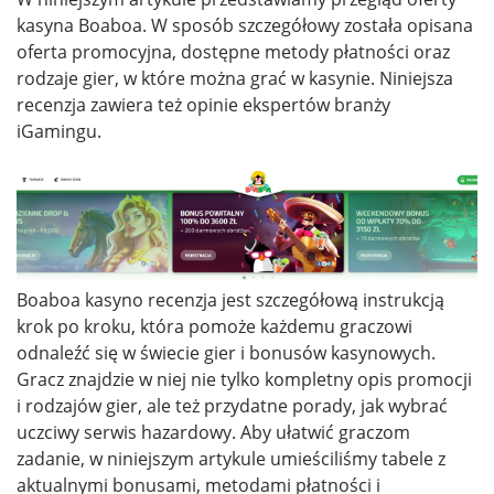
kasyna Boaboa. W sposób szczegółowy została opisana
oferta promocyjna, dostępne metody płatności oraz
rodzaje gier, w które można grać w kasynie. Niniejsza
recenzja zawiera też opinie ekspertów branży
iGamingu.
Boaboa kasyno recenzja jest szczegółową instrukcją
krok po kroku, która pomoże każdemu graczowi
odnaleźć się w świecie gier i bonusów kasynowych.
Gracz znajdzie w niej nie tylko kompletny opis promocji
i rodzajów gier, ale też przydatne porady, jak wybrać
uczciwy serwis hazardowy. Aby ułatwić graczom
zadanie, w niniejszym artykule umieściliśmy tabele z
aktualnymi bonusami, metodami płatności i