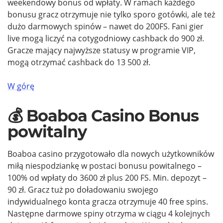
weekendowy bonus od wpłaty. W ramach każdego
bonusu gracz otrzymuje nie tylko sporo gotówki, ale też
dużo darmowych spinów – nawet do 200FS. Fani gier
live mogą liczyć na cotygodniowy cashback do 900 zł.
Gracze mający najwyższe statusy w programie VIP,
mogą otrzymać cashback do 13 500 zł.
W górę
Boaboa Casino Bonus
powitalny
Boaboa casino przygotowało dla nowych użytkowników
miłą niespodziankę w postaci bonusu powitalnego –
100% od wpłaty do 3600 zł plus 200 FS. Min. depozyt –
90 zł. Gracz tuż po doładowaniu swojego
indywidualnego konta gracza otrzymuje 40 free spins.
Następne darmowe spiny otrzyma w ciągu 4 kolejnych