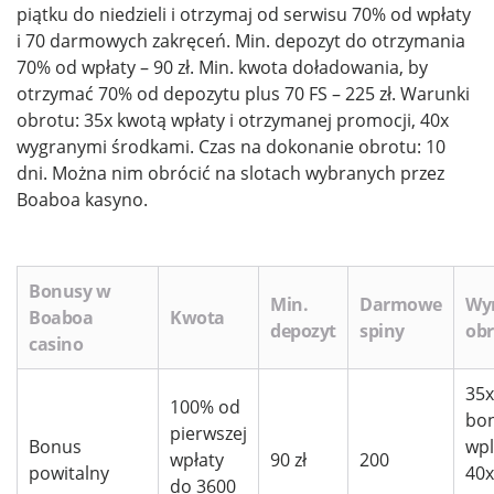
piątku do niedzieli i otrzymaj od serwisu 70% od wpłaty
i 70 darmowych zakręceń. Min. depozyt do otrzymania
70% od wpłaty – 90 zł. Min. kwota doładowania, by
otrzymać 70% od depozytu plus 70 FS – 225 zł. Warunki
obrotu: 35x kwotą wpłaty i otrzymanej promocji, 40x
wygranymi środkami. Czas na dokonanie obrotu: 10
dni. Można nim obrócić na slotach wybranych przez
Boaboa kasyno.
Bonusy w
Min.
Darmowe
Wy
Boaboa
Kwota
depozyt
spiny
obr
casino
35x
100% od
bo
pierwszej
Bonus
wpl
wpłaty
90 zł
200
powitalny
40x
do 3600