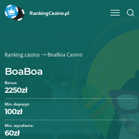
RankingСasino.pl
Ranking casino
BoaBoa Casino
BoaBoa
Bonus:
2250zł
Min. depozyt:
100zł
Min. wycofanie:
60zł