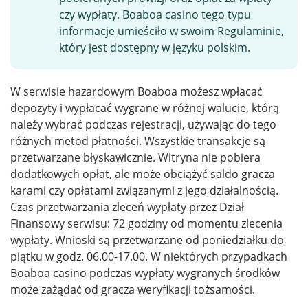
czy wypłaty. Boaboa casino tego typu
informacje umieściło w swoim Regulaminie,
który jest dostępny w języku polskim.
W serwisie hazardowym Boaboa możesz wpłacać
depozyty i wypłacać wygrane w różnej walucie, którą
należy wybrać podczas rejestracji, używając do tego
różnych metod płatności. Wszystkie transakcje są
przetwarzane błyskawicznie. Witryna nie pobiera
dodatkowych opłat, ale może obciążyć saldo gracza
karami czy opłatami związanymi z jego działalnością.
Czas przetwarzania zleceń wypłaty przez Dział
Finansowy serwisu: 72 godziny od momentu zlecenia
wypłaty. Wnioski są przetwarzane od poniedziałku do
piątku w godz. 06.00-17.00. W niektórych przypadkach
Boaboa casino podczas wypłaty wygranych środków
może zażądać od gracza weryfikacji tożsamości.