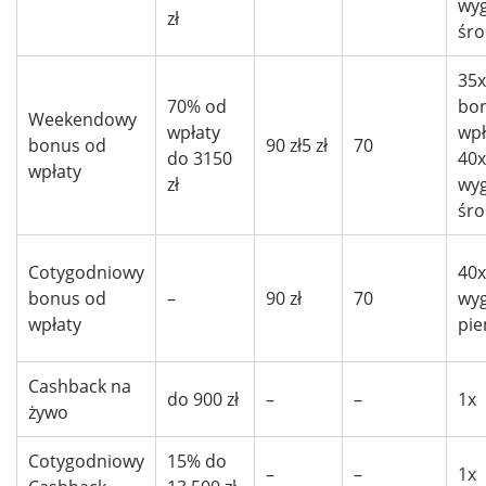
wy
zł
śr
35x
70% od
bo
Weekendowy
wpłaty
wpł
bonus od
90 zł5 zł
70
do 3150
40x
wpłaty
zł
wy
śr
Cotygodniowy
40x
bonus od
–
90 zł
70
wy
wpłaty
pie
Cashback na
do 900 zł
–
–
1x
żywo
Cotygodniowy
15% do
–
–
1x