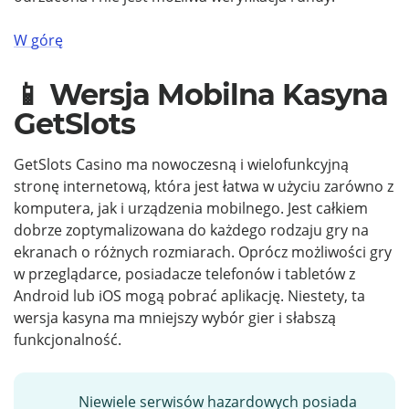
W górę
Wersja Mobilna Kasyna
GetSlots
GetSlots Casino ma nowoczesną i wielofunkcyjną
stronę internetową, która jest łatwa w użyciu zarówno z
komputera, jak i urządzenia mobilnego. Jest całkiem
dobrze zoptymalizowana do każdego rodzaju gry na
ekranach o różnych rozmiarach. Oprócz możliwości gry
w przeglądarce, posiadacze telefonów i tabletów z
Android lub iOS mogą pobrać aplikację. Niestety, ta
wersja kasyna ma mniejszy wybór gier i słabszą
funkcjonalność.
Niewiele serwisów hazardowych posiada