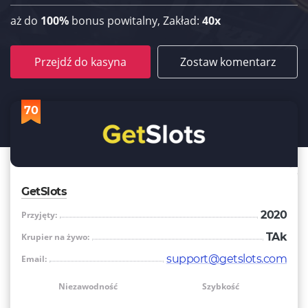
aż do
100%
bonus powitalny, Zakład:
40x
Przejdź do kasyna
Zostaw komentarz
70
GetSlots
2020
Przyjęty:
TAk
Krupier na żywo:
support@getslots.com
Email:
Niezawodność
Szybkość