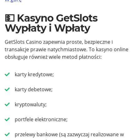
Kasyno GetSlots
Wypłaty i Wpłaty
GetSlots Casino zapewnia proste, bezpieczne i
transakcje prawie natychmiastowe. To kasyno online
obsługuje również wiele metod płatności:
karty kredytowe;
karty debetowe;
kryptowaluty;
portfele elektroniczne;
przelewy bankowe (są zazwyczaj realizowane w