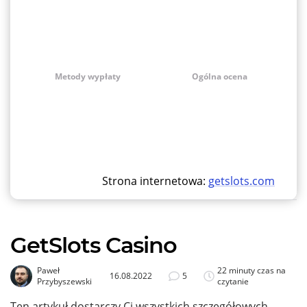
Metody wypłaty
Ogólna ocena
Strona internetowa:
getslots.com
GetSlots Casino
Paweł
22 minuty czas na
16.08.2022
5
Przybyszewski
czytanie
Ten artykuł dostarczy Ci wszystkich szczegółowych