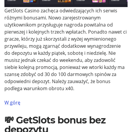
GetSlots Casino zachęca odwiedzających ich serwis
różnymi bonusami. Nowo zarejestrowanym
użytkownikom przysługuje nagroda powitalna od
pierwszej i kolejnych trzech wpłatach. Ponadto nawet ci
gracze, którzy już skorzystali z wyżej wymienionego
przywileju, mogą zgarnąć dodatkowe wynagrodzenie
do depozytu w każdy piątek, sobotę i niedzielę. Nie
musisz jednak czekać do weekendu, aby zadowolić
siebie kolejną promocją, ponieważ we wtorki każdy ma
szansę zdobyć od 30 do 100 darmowych spinów za
odpowiedni depozyt. Należy zauważyć, że bonus
podlega warunkom obrotu x40.
W górę
GetSlots bonus bez
depozytu