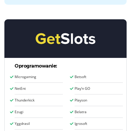
Oprogramowanie:
Microgaming
Betsoft
NetEnt
Play’n GO
Thunderkick
Playson
Ezugi
Belatra
Yggdrasil
Igrosoft