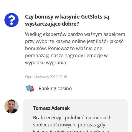
Czy bonusy w kasynie GetSlots są
wystarczająco dobre?
Według ekspertów bardzo ważnym aspektem
przy wyborze kasyna online jest ilość i jakość
bonusów. Ponieważ to właśnie one
pomnażają nasze nagrody i emocje w
wypadku wygrania.
Opublikowany 2022-08-16
Ranking casino
Tomasz Adamek
Brak recenzji i polubień na mediach
społecznościowych, podczas gdy
kasyno istnieje od ponad dwóch lat,