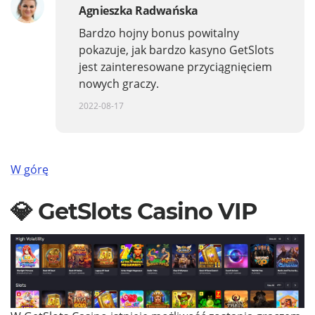
Agnieszka Radwańska
Bardzo hojny bonus powitalny
pokazuje, jak bardzo kasyno GetSlots
jest zainteresowane przyciągnięciem
nowych graczy.
2022-08-17
W górę
GetSlots Сasino VIP