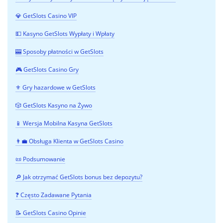
💎 GetSlots Сasino VIP
💵 Kasyno GetSlots Wypłaty i Wpłaty
🎰 Sposoby płatności w GetSlots
🎮 GetSlots Casino Gry
⚜️ Gry hazardowe w GetSlots
🎲 GetSlots Kasyno na Żywo
📱 Wersja Mobilna Kasyna GetSlots
👨‍💼 Obsługa Klienta w GetSlots Casino
📜 Podsumowanie
🔎 Jak otrzymać GetSlots bonus bez depozytu?
❓ Często Zadawane Pytania
📝 GetSlots Casino Opinie