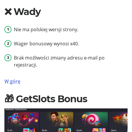
Wady
Nie ma polskiej wersji strony.
Wager bonusowy wynosi x40.
Brak możliwości zmiany adresu e-mail po
rejestracji.
W górę
GetSlots Bonus