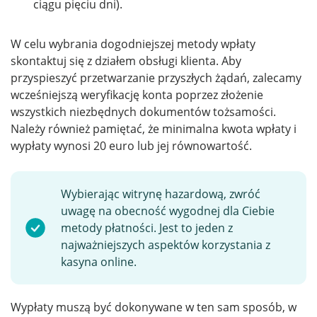
ciągu pięciu dni).
W celu wybrania dogodniejszej metody wpłaty
skontaktuj się z działem obsługi klienta. Aby
przyspieszyć przetwarzanie przyszłych żądań, zalecamy
wcześniejszą weryfikację konta poprzez złożenie
wszystkich niezbędnych dokumentów tożsamości.
Należy również pamiętać, że minimalna kwota wpłaty i
wypłaty wynosi 20 euro lub jej równowartość.
Wybierając witrynę hazardową, zwróć
uwagę na obecność wygodnej dla Ciebie
metody płatności. Jest to jeden z
najważniejszych aspektów korzystania z
kasyna online.
Wypłaty muszą być dokonywane w ten sam sposób, w