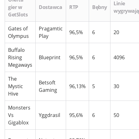
Linie
gier w
Dostawca
RTP
Bębny
wygrywają
GetSlots
Gates of
Pragamtic
96,5%
6
20
Olympus
Play
Buffalo
Rising
Blueprint
96,5%
6
4096
Megaways
The
Betsoft
Mystic
96,13%
5
30
Gaming
Hive
Monsters
Vs
Yggdrasil
95,6%
6
50
Gigablox