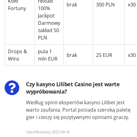
Koło
reload
brak
300 PLN
x30
Fortuny
100%
Jackpot
Darmowy
zakład 50
PLN
Drops &
pula 1
brak
25 EUR
x30
Wins
mln EUR
Czy kasyno Lilibet Casino jest warte
wypróbowania?
Według opinii ekspertów kasyno Lilibet jest
warto zaufania. Portal posiada szeroką paletę
gier i cieszy się pozytywnymi opiniami graczy.
Opublikowany 2022-08-16