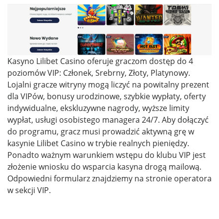
Kasyno Lilibet Casino oferuje graczom dostęp do 4
poziomów VIP: Członek, Srebrny, Złoty, Platynowy.
Lojalni gracze witryny mogą liczyć na powitalny prezent
dla VIPów, bonusy urodzinowe, szybkie wypłaty, oferty
indywidualne, ekskluzywne nagrody, wyższe limity
wypłat, usługi osobistego managera 24/7. Aby dołączyć
do programu, gracz musi prowadzić aktywną grę w
kasynie Lilibet Casino w trybie realnych pieniędzy.
Ponadto ważnym warunkiem wstępu do klubu VIP jest
złożenie wniosku do wsparcia kasyna drogą mailową.
Odpowiedni formularz znajdziemy na stronie operatora
w sekcji VIP.