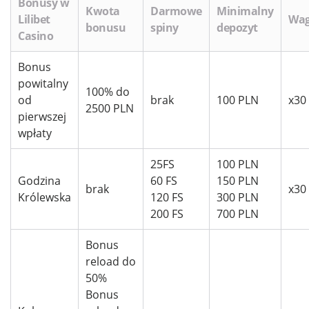
Bonusy w
Kwota
Darmowe
Minimalny
Lilibet
Wag
bonusu
spiny
depozyt
Casino
Bonus
powitalny
100% do
od
brak
100 PLN
x30
2500 PLN
pierwszej
wpłaty
25FS
100 PLN
Godzina
60 FS
150 PLN
brak
x30
Królewska
120 FS
300 PLN
200 FS
700 PLN
Bonus
reload do
50%
Bonus