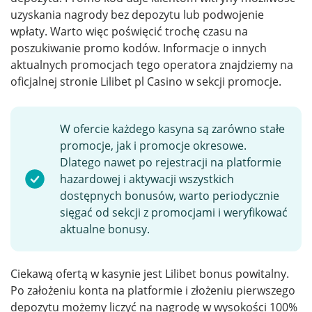
uzyskania nagrody bez depozytu lub podwojenie
wpłaty. Warto więc poświęcić trochę czasu na
poszukiwanie promo kodów. Informacje o innych
aktualnych promocjach tego operatora znajdziemy na
oficjalnej stronie Lilibet pl Casino w sekcji promocje.
W ofercie każdego kasyna są zarówno stałe
promocje, jak i promocje okresowe.
Dlatego nawet po rejestracji na platformie
hazardowej i aktywacji wszystkich
dostępnych bonusów, warto periodycznie
sięgać od sekcji z promocjami i weryfikować
aktualne bonusy.
Ciekawą ofertą w kasynie jest Lilibet bonus powitalny.
Po założeniu konta na platformie i złożeniu pierwszego
depozytu możemy liczyć na nagrodę w wysokości 100%