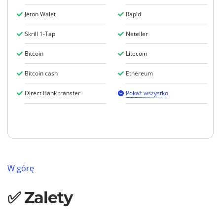
Jeton Walet
Rapid
Skrill 1-Tap
Neteller
Bitcoin
Litecoin
Bitcoin cash
Ethereum
Direct Bank transfer
W górę
Zalety