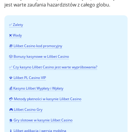
jest warte zaufania hazardzistów z całego globu.
✅ Zalety
❌ Wady
🎁 Lilibet Casino kod promocyjny
🎲 Bonusy kasynowe w Lilibet Casino
✅ Czy kasyno Lilibet Casino jest warte wypróbowania?
💎 Lilibet PL Casino VIP
💰 Kasyno Lilibet Wypłaty i Wpłaty
💳 Metody płatności w kasynie Lilibet Casino
🎮 Lilibet Casino Gry
💲 Gry slotowe w kasynie Lilibet Casino
📱 Lilibet aplikacja i wersja mobilna