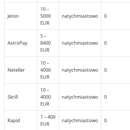
10 –
Jeton
5000
natychmiastowo
0
EUR
5 –
AstroPay
8400
natychmiastowo
0
EUR
10 –
Neteller
4000
natychmiastowo
0
EUR
10 –
Skrill
4000
natychmiastowo
0
EUR
1 – 400
Rapid
natychmiastowo
0
EUR