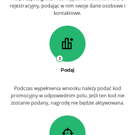
rejestracyjny, podając w nim swoje dane osobowe i
kontaktowe.
2
Podaj
Podczas wypełnienia wniosku należy podać kod
promocyjny w odpowiednim polu. Jeśli ten kod nie
zostanie podany, nagrodę nie będzie aktywowana.