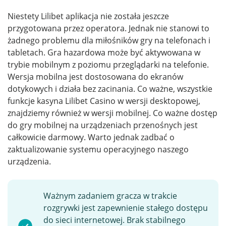
Niestety Lilibet aplikacja nie została jeszcze
przygotowana przez operatora. Jednak nie stanowi to
żadnego problemu dla miłośników gry na telefonach i
tabletach. Gra hazardowa może być aktywowana w
trybie mobilnym z poziomu przeglądarki na telefonie.
Wersja mobilna jest dostosowana do ekranów
dotykowych i działa bez zacinania. Co ważne, wszystkie
funkcje kasyna Lilibet Casino w wersji desktopowej,
znajdziemy również w wersji mobilnej. Co ważne dostęp
do gry mobilnej na urządzeniach przenośnych jest
całkowicie darmowy. Warto jednak zadbać o
zaktualizowanie systemu operacyjnego naszego
urządzenia.
Ważnym zadaniem gracza w trakcie
rozgrywki jest zapewnienie stałego dostępu
do sieci internetowej. Brak stabilnego